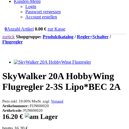
Kunden-Menü
Login
Passwort vergessen
Account erstellen
0
Anzahl Artikel
0.00
€
zur Kasse
zurück
Shopgruppe:
Produktkatalog
/
Regler+Schalter
/
Flugregler
SkyWalker 20A HobbyWing
Flugregler 2-3S Lipo*BEC 2A
Preis inkl. 19.00% MwSt. zzgl.
Versand
Artikelnummer:
FUN600020
Artikelcode:
FUN600020
16.20 €
brutto 16.20 €