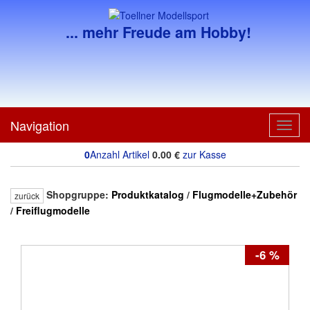
... mehr Freude am Hobby!
Navigation
Toggl
navig
0
Anzahl Artikel
0.00
€
zur Kasse
Shopgruppe:
Produktkatalog
/
Flugmodelle+Zubehör
zurück
/
Freiflugmodelle
-6 %