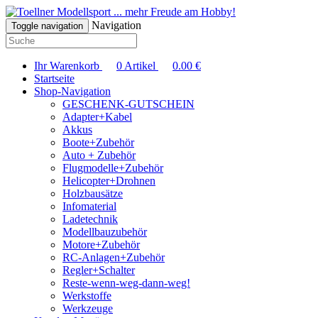
... mehr Freude am Hobby!
Navigation
Toggle navigation
Ihr Warenkorb
0
Artikel
0.00
€
Startseite
Shop-Navigation
GESCHENK-GUTSCHEIN
Adapter+Kabel
Akkus
Boote+Zubehör
Auto + Zubehör
Flugmodelle+Zubehör
Helicopter+Drohnen
Holzbausätze
Infomaterial
Ladetechnik
Modellbauzubehör
Motore+Zubehör
RC-Anlagen+Zubehör
Regler+Schalter
Reste-wenn-weg-dann-weg!
Werkstoffe
Werkzeuge