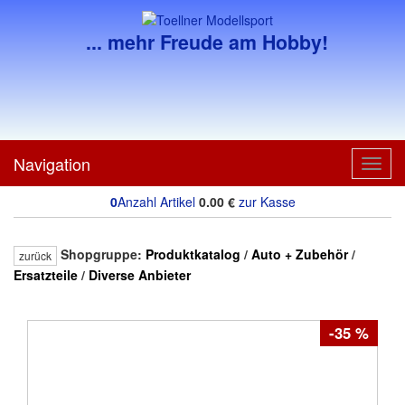
... mehr Freude am Hobby!
Navigation
Toggl
navig
0
Anzahl Artikel
0.00
€
zur Kasse
Shopgruppe:
Produktkatalog
/
Auto + Zubehör
/
zurück
Ersatzteile
/
Diverse Anbieter
-35 %