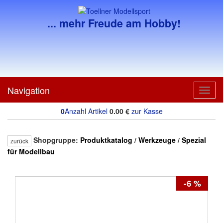
... mehr Freude am Hobby!
Navigation
Toggl
navig
0
Anzahl Artikel
0.00
€
zur Kasse
Shopgruppe:
Produktkatalog
/
Werkzeuge
/
Spezial
zurück
für Modellbau
-6 %