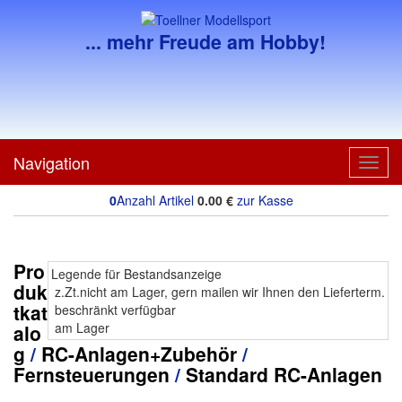
... mehr Freude am Hobby!
Navigation
Toggl
navig
0
Anzahl Artikel
0.00
€
zur Kasse
Pro
Legende für Bestandsanzeige
duk
z.Zt.nicht am Lager, gern mailen wir Ihnen den Lieferterm.
tkat
beschränkt verfügbar
am Lager
alo
g
/
RC-Anlagen+Zubehör
/
Fernsteuerungen
/
Standard RC-Anlagen