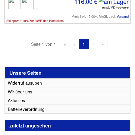
116.00 €
empf. VK
130.00 €
Preis inkl. 19.00% MwSt. zzgl.
Versand
Sie sparen 10% zur *UVP des Herstellers!
Seite 1 von 1
«
‹
1
›
»
Unsere Seiten
Widerruf ausüben
Wir über uns
Aktuelles
Batterieverordnung
zuletzt angesehen