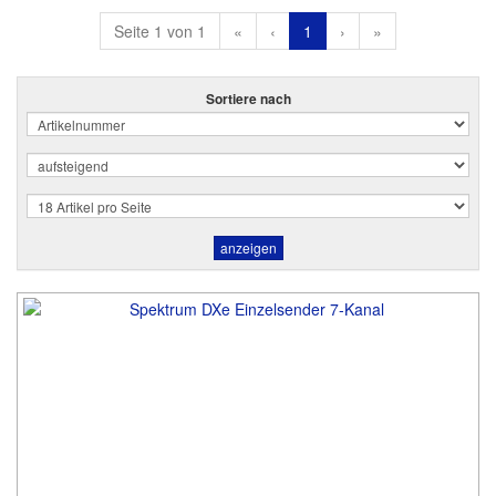
Seite 1 von 1
«
‹
1
›
»
Sortiere nach