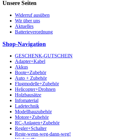
Unsere Seiten
Widerruf ausüben
Wir über uns
Aktuelles
Batterieverordnung
Shop-Navigation
GESCHENK-GUTSCHEIN
Adapter+Kabel
Akkus
Boote+Zubehör
Auto + Zubehör
Flugmodelle+Zubehör
Helicopter+Drohnen
Holzbausätze
Infomaterial
Ladetechnik
Modellbauzubehör
Motore+Zubehör
RC-Anlagen+Zubehör
Regler+Schalter
Reste-wenn-weg-dann-weg!