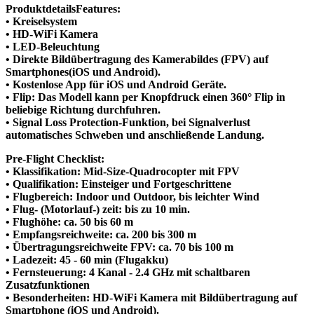
ProduktdetailsFeatures:
• Kreiselsystem
• HD-WiFi Kamera
• LED-Beleuchtung
• Direkte Bildübertragung des Kamerabildes (FPV) auf
Smartphones(iOS und Android).
• Kostenlose App für iOS und Android Geräte.
• Flip: Das Modell kann per Knopfdruck einen 360° Flip in
beliebige Richtung durchfuhren.
• Signal Loss Protection-Funktion, bei Signalverlust
automatisches Schweben und anschließende Landung.
Pre-Flight Checklist:
• Klassifikation: Mid-Size-Quadrocopter mit FPV
• Qualifikation: Einsteiger und Fortgeschrittene
• Flugbereich: Indoor und Outdoor, bis leichter Wind
• Flug- (Motorlauf-) zeit: bis zu 10 min.
• Flughöhe: ca. 50 bis 60 m
• Empfangsreichweite: ca. 200 bis 300 m
• Übertragungsreichweite FPV: ca. 70 bis 100 m
• Ladezeit: 45 - 60 min (Flugakku)
• Fernsteuerung: 4 Kanal - 2.4 GHz mit schaltbaren
Zusatzfunktionen
• Besonderheiten: HD-WiFi Kamera mit Bildübertragung auf
Smartphone (iOS und Android).