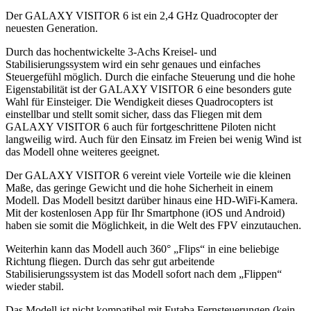
Der GALAXY VISITOR 6 ist ein 2,4 GHz Quadrocopter der
neuesten Generation.
Durch das hochentwickelte 3-Achs Kreisel- und
Stabilisierungssystem wird ein sehr genaues und einfaches
Steuergefühl möglich. Durch die einfache Steuerung und die hohe
Eigenstabilität ist der GALAXY VISITOR 6 eine besonders gute
Wahl für Einsteiger. Die Wendigkeit dieses Quadrocopters ist
einstellbar und stellt somit sicher, dass das Fliegen mit dem
GALAXY VISITOR 6 auch für fortgeschrittene Piloten nicht
langweilig wird. Auch für den Einsatz im Freien bei wenig Wind ist
das Modell ohne weiteres geeignet.
Der GALAXY VISITOR 6 vereint viele Vorteile wie die kleinen
Maße, das geringe Gewicht und die hohe Sicherheit in einem
Modell. Das Modell besitzt darüber hinaus eine HD-WiFi-Kamera.
Mit der kostenlosen App für Ihr Smartphone (iOS und Android)
haben sie somit die Möglichkeit, in die Welt des FPV einzutauchen.
Weiterhin kann das Modell auch 360° „Flips“ in eine beliebige
Richtung fliegen. Durch das sehr gut arbeitende
Stabilisierungssystem ist das Modell sofort nach dem „Flippen“
wieder stabil.
Das Modell ist nicht kompatibel mit Futaba Fernsteuerungen (kein