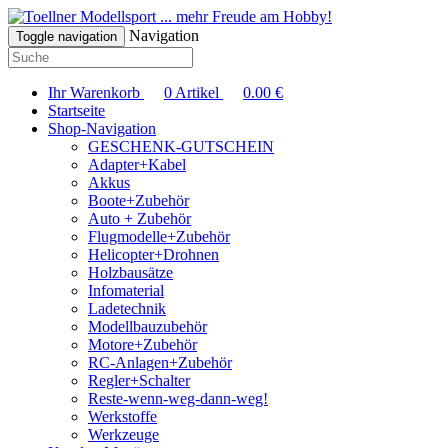
... mehr Freude am Hobby!
Navigation
Toggle navigation
Ihr Warenkorb
0
Artikel
0.00
€
Startseite
Shop-Navigation
GESCHENK-GUTSCHEIN
Adapter+Kabel
Akkus
Boote+Zubehör
Auto + Zubehör
Flugmodelle+Zubehör
Helicopter+Drohnen
Holzbausätze
Infomaterial
Ladetechnik
Modellbauzubehör
Motore+Zubehör
RC-Anlagen+Zubehör
Regler+Schalter
Reste-wenn-weg-dann-weg!
Werkstoffe
Werkzeuge