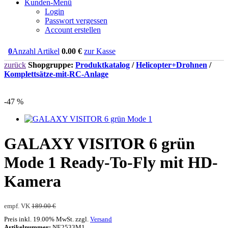
Kunden-Menü
Login
Passwort vergessen
Account erstellen
0
Anzahl Artikel
0.00
€
zur Kasse
zurück
Shopgruppe:
Produktkatalog
/
Helicopter+Drohnen
/
Komplettsätze-mit-RC-Anlage
-47 %
GALAXY VISITOR 6 grün
Mode 1 Ready-To-Fly mit HD-
Kamera
empf. VK
189.00 €
Preis inkl. 19.00% MwSt. zzgl.
Versand
Artikelnummer:
NE2533M1