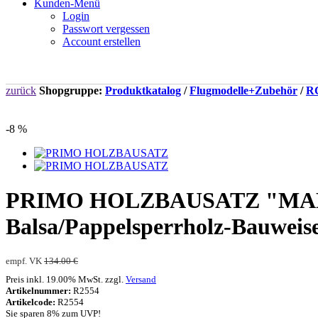
Kunden-Menü
Login
Passwort vergessen
Account erstellen
zurück
Shopgruppe:
Produktkatalog
/
Flugmodelle+Zubehör
/
RC
-8 %
PRIMO HOLZBAUSATZ "MADE I
Balsa/Pappelsperrholz-Bauweis
empf. VK
134.00 €
Preis inkl. 19.00% MwSt. zzgl.
Versand
Artikelnummer:
R2554
Artikelcode:
R2554
Sie sparen 8% zum UVP!