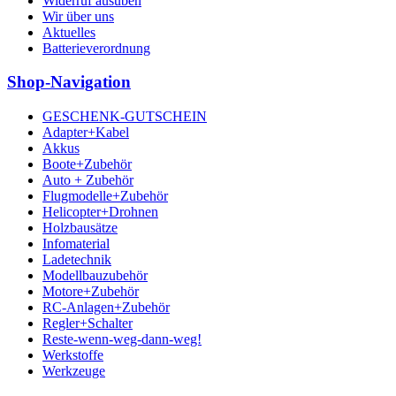
Widerruf ausüben
Wir über uns
Aktuelles
Batterieverordnung
Shop-Navigation
GESCHENK-GUTSCHEIN
Adapter+Kabel
Akkus
Boote+Zubehör
Auto + Zubehör
Flugmodelle+Zubehör
Helicopter+Drohnen
Holzbausätze
Infomaterial
Ladetechnik
Modellbauzubehör
Motore+Zubehör
RC-Anlagen+Zubehör
Regler+Schalter
Reste-wenn-weg-dann-weg!
Werkstoffe
Werkzeuge