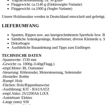
Tragflächenbelastung: ca. 36 g/dm²
Fluggewicht: ca.1140 g (Elektrosegler-Variante)
Fluggewicht: ca.1000 g (Segler-Variante)
Unsere Holzbausätze werden in Deutschland entwickelt und gefertigt
LIEFERUMFANG
Spanten, Rippen usw. aus lasergeschnittenem Sperrholz bzw. B
Sämtliche Anlenkgestänge, Ruderhörner, diverse Kleinteile u. 
Dekorbogen
Ausführliche Bauanleitung und Tipps zum Einfliegen
TECHNISCHE DATEN
-Spannweite: 1530 mm
-Gewicht: ca. 1000g-1140g(Flugg.)
-empf.Motor: BL Outrunner
-Steuerung: Höhenruder, Motorsteuerung, Seitenruder
-Hersteller: Robbe
-Rumpf: Holz
-Flächen: Holz/Rippenbauweise
-Ausführung: KIT - BAUSATZ
-empf.Akku: 2S/2200Ah LiXX
-Antriebsart: Elektro
-Länge (mm): 930