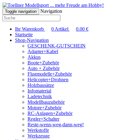
... mehr Freude am Hobby!
Navigation
Toggle navigation
Ihr Warenkorb
0
Artikel
0.00
€
Startseite
Shop-Navigation
GESCHENK-GUTSCHEIN
Adapter+Kabel
Akkus
Boote+Zubehör
Auto + Zubehör
Flugmodelle+Zubehör
Helicopter+Drohnen
Holzbausätze
Infomaterial
Ladetechnik
Modellbauzubehör
Motore+Zubehör
RC-Anlagen+Zubehör
Regler+Schalter
Reste-wenn-weg-dann-weg!
Werkstoffe
Werkzeuge