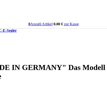
0
Anzahl Artikel
0.00
€
zur Kasse
-E-Segler
N GERMANY" Das Modell ist 
e