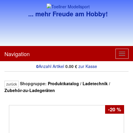
... mehr Freude am Hobby!
Navigation
Toggl
navig
0
Anzahl Artikel
0.00
€
zur Kasse
Shopgruppe:
Produktkatalog
/
Ladetechnik
/
zurück
Zubehör-zu-Ladegeräten
-20 %