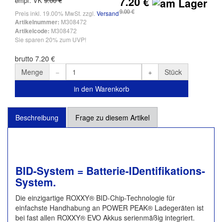
7.20 €
empf. VK
9.00 €
9.00 €
Preis inkl. 19.00% MwSt. zzgl.
Versand
M308472
Artikelnummer:
M308472
Artikelcode:
Sie sparen 20% zum UVP!
brutto 7.20 €
Menge
Stück
in den Warenkorb
Beschreibung
Frage zu diesem Artikel
BID-System = Batterie-IDentifikations-
System.
Die einzigartige ROXXY® BID-Chip-Technologie für
einfachste Handhabung an POWER PEAK® Ladegeräten ist
bei fast allen ROXXY® EVO Akkus serienmäßig integriert.