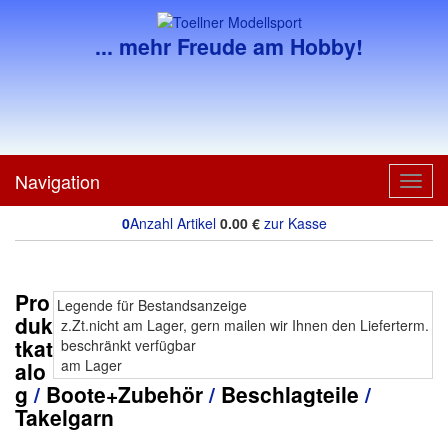
... mehr Freude am Hobby!
Navigation
Toggl
navig
0
Anzahl Artikel
0.00
€
zur Kasse
Pro
Legende für Bestandsanzeige
duk
z.Zt.nicht am Lager, gern mailen wir Ihnen den Lieferterm.
tkat
beschränkt verfügbar
am Lager
alo
g
/
Boote+Zubehör
/
Beschlagteile
/
Takelgarn