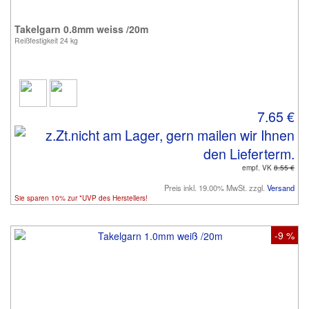
Takelgarn 0.8mm weiss /20m
Reißfestigkeit 24 kg
7.65 €
empf. VK
8.55 €
Preis inkl. 19.00% MwSt. zzgl.
Versand
Sie sparen 10% zur *UVP des Herstellers!
-9 %