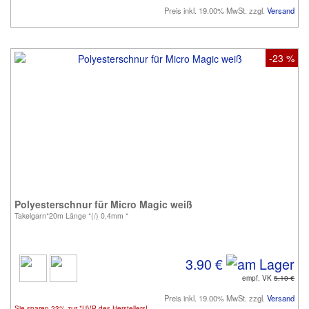
Preis inkl. 19.00% MwSt. zzgl.
Versand
-23 %
Polyesterschnur für Micro Magic weiß
Takelgarn*20m Länge *(/) 0,4mm *
3.90 €
empf. VK
5.10 €
Preis inkl. 19.00% MwSt. zzgl.
Versand
Sie sparen 23% zur *UVP des Herstellers!