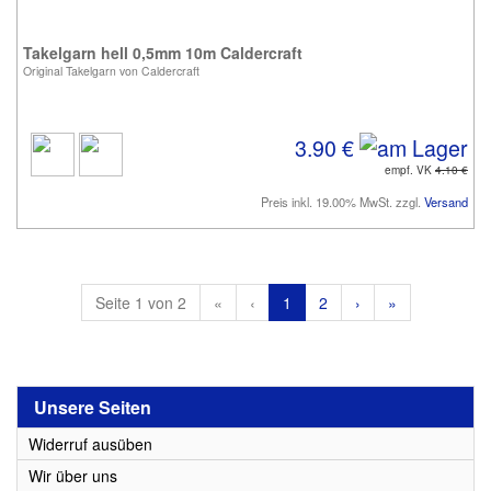
Takelgarn hell 0,5mm 10m Caldercraft
Original Takelgarn von Caldercraft
3.90 €
empf. VK
4.10 €
Preis inkl. 19.00% MwSt. zzgl.
Versand
Seite 1 von 2
«
‹
1
2
›
»
Unsere Seiten
Widerruf ausüben
Wir über uns