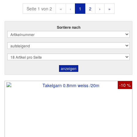
Seite 1 von 2
«
‹
1
2
›
»
Sortiere nach
-10 %