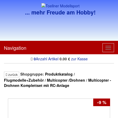
... mehr Freude am Hobby!
Navigation
Toggl
navig
0
Anzahl Artikel
0.00
€
zur Kasse
Shopgruppe:
Produktkatalog
/
zurück
Flugmodelle+Zubehör
/
Multicopter /Drohnen
/
Multicopter -
Drohnen Komplettset mit RC-Anlage
-9 %