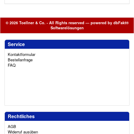
© 2026 Toellner & Co. - All Rights reserved — powered by
dbFakt®
Softwarelösungen
Service
Kontaktformular
Bestellanfrage
FAQ
Rechtliches
AGB
Widerruf ausüben