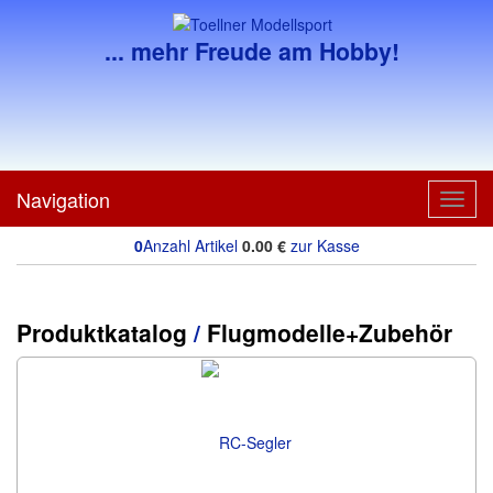
... mehr Freude am Hobby!
Navigation
Toggl
navig
0
Anzahl Artikel
0.00
€
zur Kasse
Produktkatalog
/
Flugmodelle+Zubehör