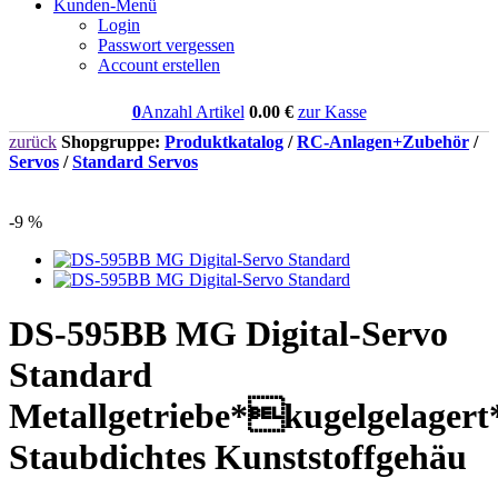
Kunden-Menü
Login
Passwort vergessen
Account erstellen
0
Anzahl Artikel
0.00
€
zur Kasse
zurück
Shopgruppe:
Produktkatalog
/
RC-Anlagen+Zubehör
/
Servos
/
Standard Servos
-9 %
DS-595BB MG Digital-Servo
Standard
Metallgetriebe*kugelgelager
Staubdichtes Kunststoffgehäu