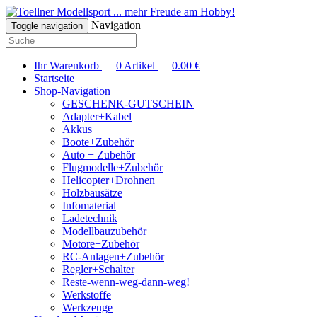
... mehr Freude am Hobby!
Navigation
Toggle navigation
Ihr Warenkorb
0
Artikel
0.00
€
Startseite
Shop-Navigation
GESCHENK-GUTSCHEIN
Adapter+Kabel
Akkus
Boote+Zubehör
Auto + Zubehör
Flugmodelle+Zubehör
Helicopter+Drohnen
Holzbausätze
Infomaterial
Ladetechnik
Modellbauzubehör
Motore+Zubehör
RC-Anlagen+Zubehör
Regler+Schalter
Reste-wenn-weg-dann-weg!
Werkstoffe
Werkzeuge