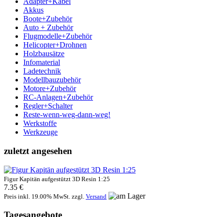
Adapter+Kabel
Akkus
Boote+Zubehör
Auto + Zubehör
Flugmodelle+Zubehör
Helicopter+Drohnen
Holzbausätze
Infomaterial
Ladetechnik
Modellbauzubehör
Motore+Zubehör
RC-Anlagen+Zubehör
Regler+Schalter
Reste-wenn-weg-dann-weg!
Werkstoffe
Werkzeuge
zuletzt angesehen
Figur Kapitän aufgestützt 3D Resin 1:25
7.35 €
Preis inkl. 19.00% MwSt. zzgl.
Versand
Tagesangebote