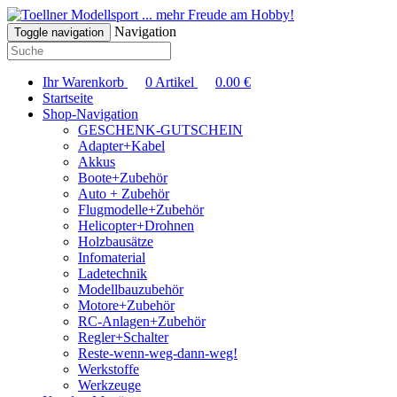
... mehr Freude am Hobby!
Navigation
Toggle navigation
Ihr Warenkorb
0
Artikel
0.00
€
Startseite
Shop-Navigation
GESCHENK-GUTSCHEIN
Adapter+Kabel
Akkus
Boote+Zubehör
Auto + Zubehör
Flugmodelle+Zubehör
Helicopter+Drohnen
Holzbausätze
Infomaterial
Ladetechnik
Modellbauzubehör
Motore+Zubehör
RC-Anlagen+Zubehör
Regler+Schalter
Reste-wenn-weg-dann-weg!
Werkstoffe
Werkzeuge