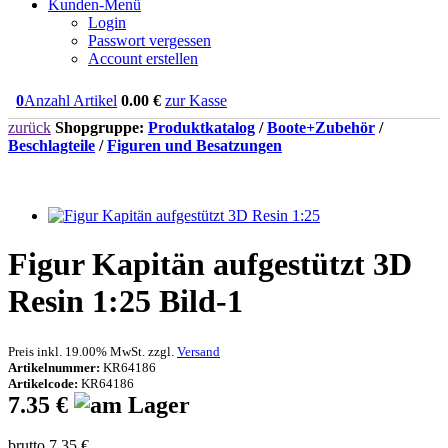
Kunden-Menü
Login
Passwort vergessen
Account erstellen
0
Anzahl Artikel
0.00
€
zur Kasse
zurück
Shopgruppe:
Produktkatalog
/
Boote+Zubehör
/
Beschlagteile
/
Figuren und Besatzungen
Figur Kapitän aufgestützt 3D
Resin 1:25 Bild-1
Preis inkl. 19.00% MwSt. zzgl.
Versand
Artikelnummer:
KR64186
Artikelcode:
KR64186
7.35 €
brutto 7.35 €