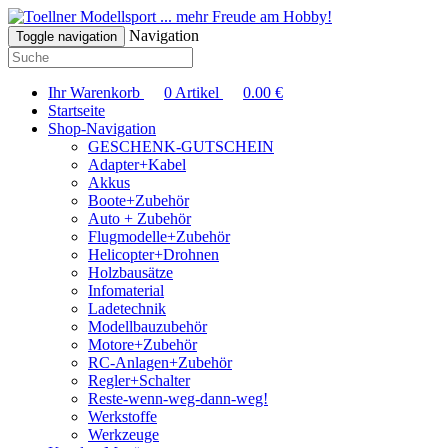
... mehr Freude am Hobby!
Navigation
Toggle navigation
Ihr Warenkorb
0
Artikel
0.00
€
Startseite
Shop-Navigation
GESCHENK-GUTSCHEIN
Adapter+Kabel
Akkus
Boote+Zubehör
Auto + Zubehör
Flugmodelle+Zubehör
Helicopter+Drohnen
Holzbausätze
Infomaterial
Ladetechnik
Modellbauzubehör
Motore+Zubehör
RC-Anlagen+Zubehör
Regler+Schalter
Reste-wenn-weg-dann-weg!
Werkstoffe
Werkzeuge