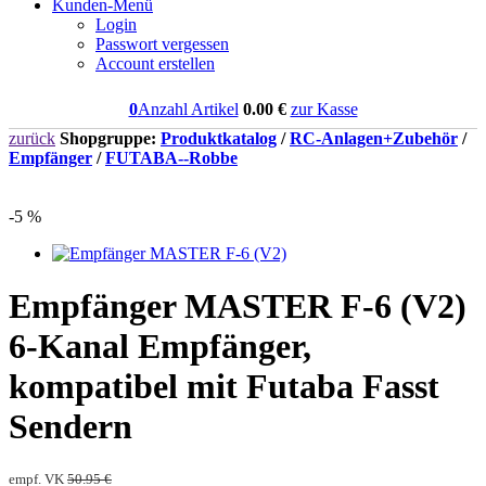
Kunden-Menü
Login
Passwort vergessen
Account erstellen
0
Anzahl Artikel
0.00
€
zur Kasse
zurück
Shopgruppe:
Produktkatalog
/
RC-Anlagen+Zubehör
/
Empfänger
/
FUTABA--Robbe
-5 %
Empfänger MASTER F-6 (V2)
6-Kanal Empfänger,
kompatibel mit Futaba Fasst
Sendern
empf. VK
50.95 €