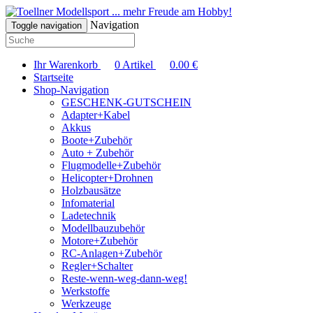
... mehr Freude am Hobby!
Navigation
Toggle navigation
Ihr Warenkorb
0
Artikel
0.00
€
Startseite
Shop-Navigation
GESCHENK-GUTSCHEIN
Adapter+Kabel
Akkus
Boote+Zubehör
Auto + Zubehör
Flugmodelle+Zubehör
Helicopter+Drohnen
Holzbausätze
Infomaterial
Ladetechnik
Modellbauzubehör
Motore+Zubehör
RC-Anlagen+Zubehör
Regler+Schalter
Reste-wenn-weg-dann-weg!
Werkstoffe
Werkzeuge