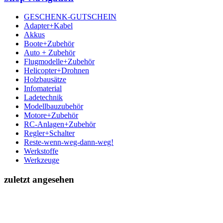
GESCHENK-GUTSCHEIN
Adapter+Kabel
Akkus
Boote+Zubehör
Auto + Zubehör
Flugmodelle+Zubehör
Helicopter+Drohnen
Holzbausätze
Infomaterial
Ladetechnik
Modellbauzubehör
Motore+Zubehör
RC-Anlagen+Zubehör
Regler+Schalter
Reste-wenn-weg-dann-weg!
Werkstoffe
Werkzeuge
zuletzt angesehen