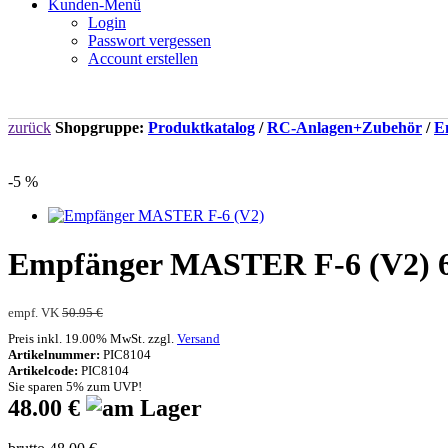
Kunden-Menü
Login
Passwort vergessen
Account erstellen
zurück
Shopgruppe:
Produktkatalog
/
RC-Anlagen+Zubehör
/
E
-5 %
Empfänger MASTER F-6 (V2) 6-
empf. VK
50.95 €
Preis inkl. 19.00% MwSt. zzgl.
Versand
Artikelnummer:
PIC8104
Artikelcode:
PIC8104
Sie sparen 5% zum UVP!
48.00 €