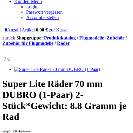
Kunden-Menü
Login
Passwort vergessen
Account erstellen
0
Anzahl Artikel
0.00
€
zur Kasse
zurück
Shopgruppe:
Produktkatalog
/
Flugmodelle+Zubehör
/
Zubehör für Flugmodelle
/
Räder
-7 %
Super Lite Räder 70 mm
DUBRO (1-Paar) 2-
Stück*Gewicht: 8.8 Gramm je
Rad
empf. VK
12.95 €