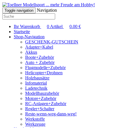
... mehr Freude am Hobby!
Navigation
Toggle navigation
Ihr Warenkorb
0
Artikel
0.00
€
Startseite
Shop-Navigation
GESCHENK-GUTSCHEIN
Adapter+Kabel
Akkus
Boote+Zubehör
Auto + Zubehör
Flugmodelle+Zubehör
Helicopter+Drohnen
Holzbausätze
Infomaterial
Ladetechnik
Modellbauzubehör
Motore+Zubehör
RC-Anlagen+Zubehör
Regler+Schalter
Reste-wenn-weg-dann-weg!
Werkstoffe
Werkzeuge