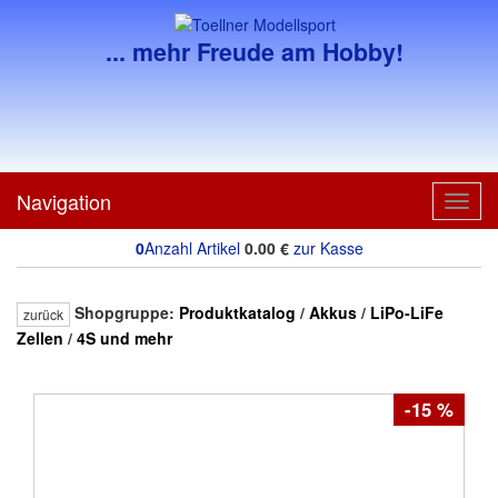
... mehr Freude am Hobby!
Navigation
Toggl
navig
0
Anzahl Artikel
0.00
€
zur Kasse
Shopgruppe:
Produktkatalog
/
Akkus
/
LiPo-LiFe
zurück
Zellen
/
4S und mehr
-15 %