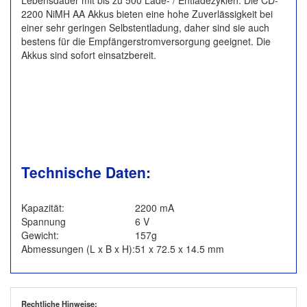
Lebensdauer mit bis zu 500 Lade- / Entladezyklen. Die CD-
2200 NiMH AA Akkus bieten eine hohe Zuverlässigkeit bei
einer sehr geringen Selbstentladung, daher sind sie auch
bestens für die Empfängerstromversorgung geeignet. Die
Akkus sind sofort einsatzbereit.
Technische Daten:
Kapazität:
2200 mA
Spannung
6 V
Gewicht:
157g
Abmessungen (L x B x H):
51 x 72.5 x 14.5 mm
Rechtliche Hinweise: