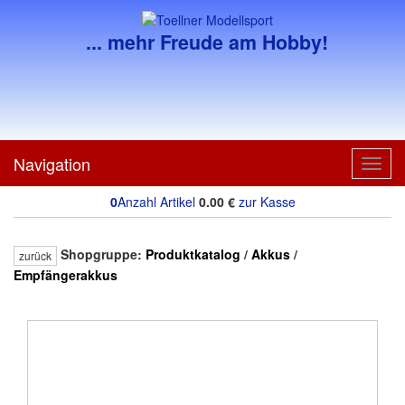
... mehr Freude am Hobby!
Navigation
Toggl
navig
0
Anzahl Artikel
0.00
€
zur Kasse
Shopgruppe:
Produktkatalog
/
Akkus
/
zurück
Empfängerakkus