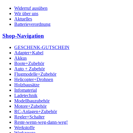
Widerruf ausüben
Wir über uns
Aktuelles
Batterieverordnung
Shop-Navigation
GESCHENK-GUTSCHEIN
Adapter+Kabel
Akkus
Boote+Zubehör
Auto + Zubehör
Flugmodelle+Zubehör
Helicopter+Drohnen
Holzbausätze
Infomaterial
Ladetechnik
Modellbauzubehör
Motore+Zubehör
RC-Anlagen+Zubehör
Regler+Schalter
Reste-wenn-weg-dann-weg!
Werkstoffe
Werkzeuge