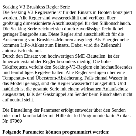
Seaking V3 Brushless Regler Serie
Die Seaking V3 Reglerserie ist für den Einsatz in Booten konzipiert
worden. Alle Regler sind wassergekühlt und verfügen über
großzügig dimensionierte Anschlussnippel für den Silikonschlauch.
Die Seaking Serie zeichnet sich durch zuverlässige Technik bei
geringer Baugröße aus. Diese Regler sind ausschließlich für die
Ansteuerung von Brushless-Motoren ausgelegt. Als Energiequelle
kommen LiPo-Akkus zum Einsatz. Dabei wird die Zellenzahl
automatisch erkannt.
Durch den Einsatz von hochwertigen SMD-Bauteilen, ist der
Innenwiderstand der Regler besonders niedrig. Die hohe
Taktfrequenz verleiht den Seaking-V3-Reglern ein hochauflösendes
und feinfühliges Regelverhalten. Alle Regler verfügen über eine
Temperatur- und Überstrom-Absicherung. Falls einmal Wasser in
das Modell gelangt, sind die Regler wasserdicht ausgeführt. Und
natürlich ist die gesamte Serie mit einem wirksamen Anlaufschutz
ausgestattet, falls der Gasknüppel am Sender beim Einschalten nicht
auf neutral steht.
Die Einstellung der Parameter erfolgt entweder über den Senden
oder noch komfortabler mit Hilfe der led Programmierkarte Artikel-
Folgende Parameter können programmiert werden: