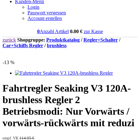
Kunden-Menü
Login
Passwort vergessen
Account erstellen
0
Anzahl Artikel
0.00
€
zur Kasse
zurück
Shopgruppe:
Produktkatalog
/
Regler+Schalter
/
Car+Schiffs Regler
/
brushless
-13 %
Fahrtregler Seaking V3 120A-
brushless Regler 2
Betriebsmodi: Nur Vorwärts /
vorwärts-rückwärts mit reduzi
empf. VK
114.95 €