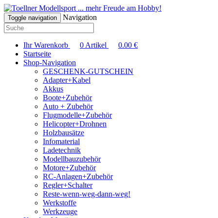
... mehr Freude am Hobby!
Navigation
Toggle navigation
Ihr Warenkorb
0
Artikel
0.00
€
Startseite
Shop-Navigation
GESCHENK-GUTSCHEIN
Adapter+Kabel
Akkus
Boote+Zubehör
Auto + Zubehör
Flugmodelle+Zubehör
Helicopter+Drohnen
Holzbausätze
Infomaterial
Ladetechnik
Modellbauzubehör
Motore+Zubehör
RC-Anlagen+Zubehör
Regler+Schalter
Reste-wenn-weg-dann-weg!
Werkstoffe
Werkzeuge