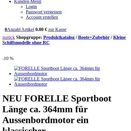
Kunden-Menü
Login
Passwort vergessen
Account erstellen
0
Anzahl Artikel
0.00
€
zur Kasse
zurück
Shopgruppe:
Produktkatalog
/
Boote+Zubehör
/
Kleine
Schiffsmodelle ohne RC
-10 %
NEU
FORELLE Sportboot
Länge ca. 364mm für
Aussenbordmotor ein
klassischer