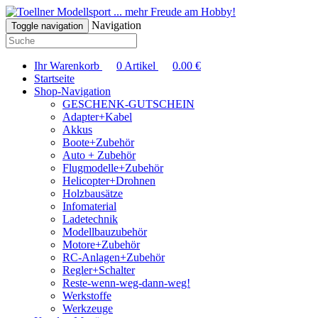
... mehr Freude am Hobby!
Navigation
Toggle navigation
Ihr Warenkorb
0
Artikel
0.00
€
Startseite
Shop-Navigation
GESCHENK-GUTSCHEIN
Adapter+Kabel
Akkus
Boote+Zubehör
Auto + Zubehör
Flugmodelle+Zubehör
Helicopter+Drohnen
Holzbausätze
Infomaterial
Ladetechnik
Modellbauzubehör
Motore+Zubehör
RC-Anlagen+Zubehör
Regler+Schalter
Reste-wenn-weg-dann-weg!
Werkstoffe
Werkzeuge