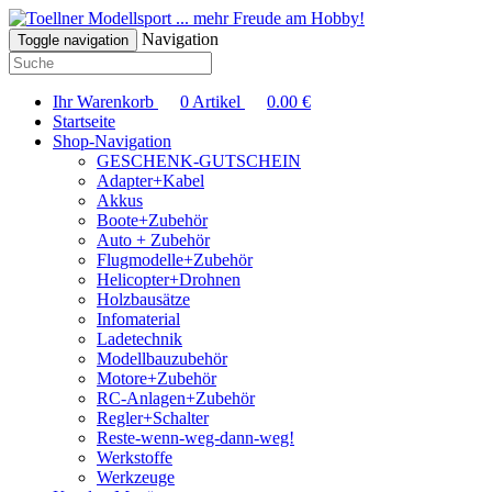
... mehr Freude am Hobby!
Navigation
Toggle navigation
Ihr Warenkorb
0
Artikel
0.00
€
Startseite
Shop-Navigation
GESCHENK-GUTSCHEIN
Adapter+Kabel
Akkus
Boote+Zubehör
Auto + Zubehör
Flugmodelle+Zubehör
Helicopter+Drohnen
Holzbausätze
Infomaterial
Ladetechnik
Modellbauzubehör
Motore+Zubehör
RC-Anlagen+Zubehör
Regler+Schalter
Reste-wenn-weg-dann-weg!
Werkstoffe
Werkzeuge