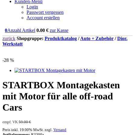
Kunden-Menü
Login
Passwort vergessen
Account erstellen
0
Anzahl Artikel
0.00
€
zur Kasse
zurück
Shopgruppe:
Produktkatalog
/
Auto + Zubehör
/
Dior.
Werkstatt
-28 %
STARTBOX Montagekasten
mit Motor für alle off-road
Cars
empf. VK
59.00 €
Preis inkl. 19.00% MwSt. zzgl.
Versand
Artikelnummer:
R3300a