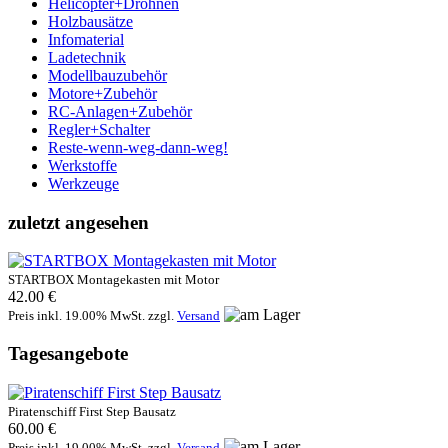
Helicopter+Drohnen
Holzbausätze
Infomaterial
Ladetechnik
Modellbauzubehör
Motore+Zubehör
RC-Anlagen+Zubehör
Regler+Schalter
Reste-wenn-weg-dann-weg!
Werkstoffe
Werkzeuge
zuletzt angesehen
STARTBOX Montagekasten mit Motor
42.00 €
Preis inkl. 19.00% MwSt. zzgl.
Versand
Tagesangebote
Piratenschiff First Step Bausatz
60.00 €
Preis inkl. 19.00% MwSt. zzgl.
Versand