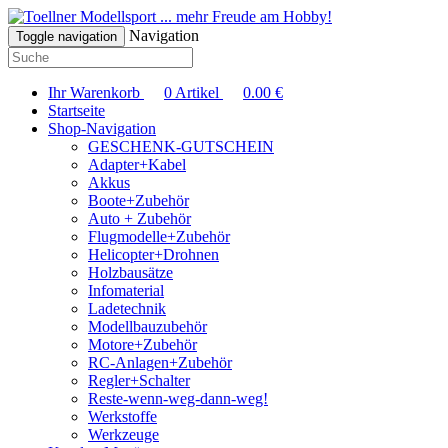
... mehr Freude am Hobby!
Navigation
Toggle navigation
Ihr Warenkorb
0
Artikel
0.00
€
Startseite
Shop-Navigation
GESCHENK-GUTSCHEIN
Adapter+Kabel
Akkus
Boote+Zubehör
Auto + Zubehör
Flugmodelle+Zubehör
Helicopter+Drohnen
Holzbausätze
Infomaterial
Ladetechnik
Modellbauzubehör
Motore+Zubehör
RC-Anlagen+Zubehör
Regler+Schalter
Reste-wenn-weg-dann-weg!
Werkstoffe
Werkzeuge