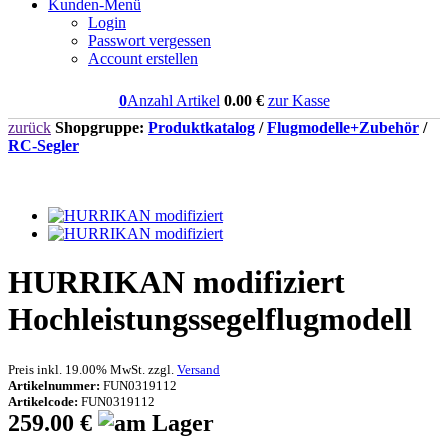
Kunden-Menü
Login
Passwort vergessen
Account erstellen
0
Anzahl Artikel
0.00
€
zur Kasse
zurück
Shopgruppe:
Produktkatalog
/
Flugmodelle+Zubehör
/
RC-Segler
HURRIKAN modifiziert
Hochleistungssegelflugmodell
Preis inkl. 19.00% MwSt. zzgl.
Versand
Artikelnummer:
FUN0319112
Artikelcode:
FUN0319112
259.00 €