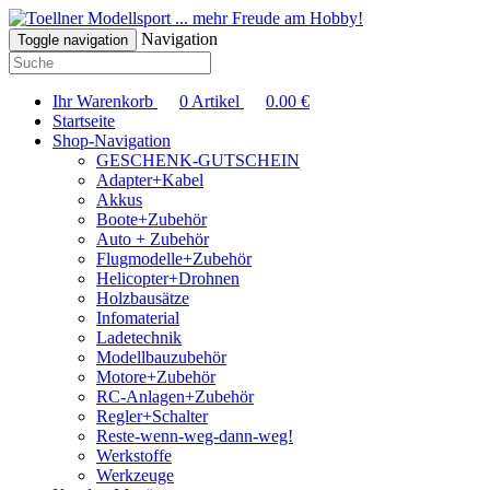
... mehr Freude am Hobby!
Navigation
Toggle navigation
Ihr Warenkorb
0
Artikel
0.00
€
Startseite
Shop-Navigation
GESCHENK-GUTSCHEIN
Adapter+Kabel
Akkus
Boote+Zubehör
Auto + Zubehör
Flugmodelle+Zubehör
Helicopter+Drohnen
Holzbausätze
Infomaterial
Ladetechnik
Modellbauzubehör
Motore+Zubehör
RC-Anlagen+Zubehör
Regler+Schalter
Reste-wenn-weg-dann-weg!
Werkstoffe
Werkzeuge