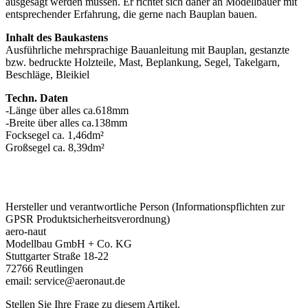
ausgesägt werden müssen. Er richtet sich daher an Modellbauer mit
entsprechender Erfahrung, die gerne nach Bauplan bauen.
Inhalt des Baukastens
Ausführliche mehrsprachige Bauanleitung mit Bauplan, gestanzte
bzw. bedruckte Holzteile, Mast, Beplankung, Segel, Takelgarn,
Beschläge, Bleikiel
Techn. Daten
-Länge über alles ca.618mm
-Breite über alles ca.138mm
Focksegel ca. 1,46dm²
Großsegel ca. 8,39dm²
Hersteller und verantwortliche Person (Informationspflichten zur
GPSR Produktsicherheitsverordnung)
aero-naut
Modellbau GmbH + Co. KG
Stuttgarter Straße 18-22
72766 Reutlingen
email: service@aeronaut.de
Stellen Sie Ihre Frage zu diesem Artikel.