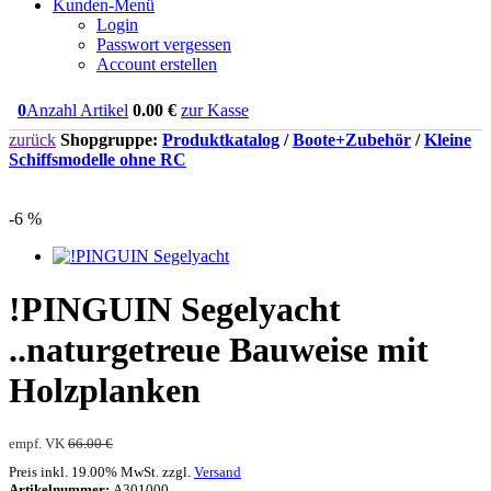
Kunden-Menü
Login
Passwort vergessen
Account erstellen
0
Anzahl Artikel
0.00
€
zur Kasse
zurück
Shopgruppe:
Produktkatalog
/
Boote+Zubehör
/
Kleine
Schiffsmodelle ohne RC
-6 %
!PINGUIN Segelyacht
..naturgetreue Bauweise mit
Holzplanken
empf. VK
66.00 €
Preis inkl. 19.00% MwSt. zzgl.
Versand
Artikelnummer:
A301000