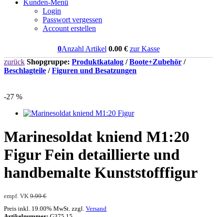
Kunden-Menü
Login
Passwort vergessen
Account erstellen
0
Anzahl Artikel
0.00
€
zur Kasse
zurück
Shopgruppe:
Produktkatalog
/
Boote+Zubehör
/
Beschlagteile
/
Figuren und Besatzungen
-27 %
Marinesoldat kniend M1:20
Figur Fein detaillierte und
handbemalte Kunststofffigur
empf. VK
9.99 €
Preis inkl. 19.00% MwSt. zzgl.
Versand
Artikelnummer:
G375.15