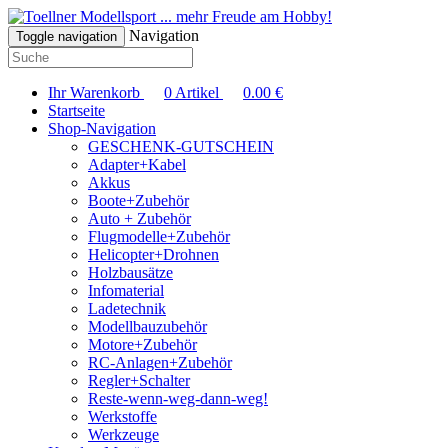
... mehr Freude am Hobby!
Navigation
Toggle navigation
Ihr Warenkorb
0
Artikel
0.00
€
Startseite
Shop-Navigation
GESCHENK-GUTSCHEIN
Adapter+Kabel
Akkus
Boote+Zubehör
Auto + Zubehör
Flugmodelle+Zubehör
Helicopter+Drohnen
Holzbausätze
Infomaterial
Ladetechnik
Modellbauzubehör
Motore+Zubehör
RC-Anlagen+Zubehör
Regler+Schalter
Reste-wenn-weg-dann-weg!
Werkstoffe
Werkzeuge