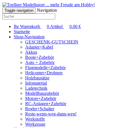
... mehr Freude am Hobby!
Navigation
Toggle navigation
Ihr Warenkorb
0
Artikel
0.00
€
Startseite
Shop-Navigation
GESCHENK-GUTSCHEIN
Adapter+Kabel
Akkus
Boote+Zubehör
Auto + Zubehör
Flugmodelle+Zubehör
Helicopter+Drohnen
Holzbausätze
Infomaterial
Ladetechnik
Modellbauzubehör
Motore+Zubehör
RC-Anlagen+Zubehör
Regler+Schalter
Reste-wenn-weg-dann-weg!
Werkstoffe
Werkzeuge