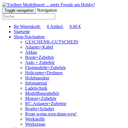
... mehr Freude am Hobby!
Navigation
Toggle navigation
Ihr Warenkorb
0
Artikel
0.00
€
Startseite
Shop-Navigation
GESCHENK-GUTSCHEIN
Adapter+Kabel
Akkus
Boote+Zubehör
Auto + Zubehör
Flugmodelle+Zubehör
Helicopter+Drohnen
Holzbausätze
Infomaterial
Ladetechnik
Modellbauzubehör
Motore+Zubehör
RC-Anlagen+Zubehör
Regler+Schalter
Reste-wenn-weg-dann-weg!
Werkstoffe
Werkzeuge