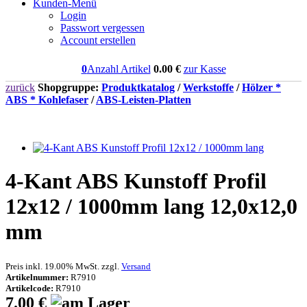
Kunden-Menü
Login
Passwort vergessen
Account erstellen
0
Anzahl Artikel
0.00
€
zur Kasse
zurück
Shopgruppe:
Produktkatalog
/
Werkstoffe
/
Hölzer *
ABS * Kohlefaser
/
ABS-Leisten-Platten
4-Kant ABS Kunstoff Profil
12x12 / 1000mm lang 12,0x12,0
mm
Preis inkl. 19.00% MwSt. zzgl.
Versand
Artikelnummer:
R7910
Artikelcode:
R7910
7.00 €