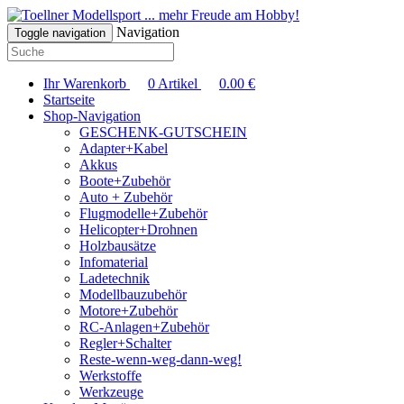
... mehr Freude am Hobby!
Navigation
Toggle navigation
Ihr Warenkorb
0
Artikel
0.00
€
Startseite
Shop-Navigation
GESCHENK-GUTSCHEIN
Adapter+Kabel
Akkus
Boote+Zubehör
Auto + Zubehör
Flugmodelle+Zubehör
Helicopter+Drohnen
Holzbausätze
Infomaterial
Ladetechnik
Modellbauzubehör
Motore+Zubehör
RC-Anlagen+Zubehör
Regler+Schalter
Reste-wenn-weg-dann-weg!
Werkstoffe
Werkzeuge