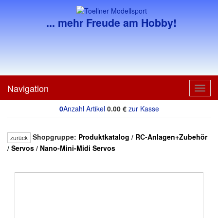
... mehr Freude am Hobby!
Navigation
Toggl
navig
0
Anzahl Artikel
0.00
€
zur Kasse
Shopgruppe:
Produktkatalog
/
RC-Anlagen+Zubehör
zurück
/
Servos
/
Nano-Mini-Midi Servos