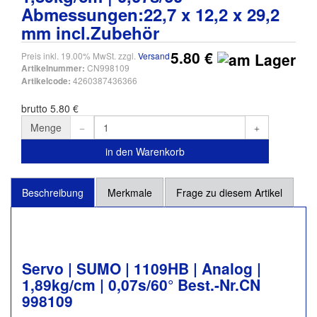
Abmessungen:22,7 x 12,2 x 29,2
mm incl.Zubehör
5.80 €
Preis inkl. 19.00% MwSt. zzgl.
Versand
CN998109
Artikelnummer:
4260387436366
Artikelcode:
brutto 5.80 €
Menge
in den Warenkorb
Beschreibung
Merkmale
Frage zu diesem Artikel
Servo | SUMO | 1109HB | Analog |
1,89kg/cm | 0,07s/60° Best.-Nr.CN
998109