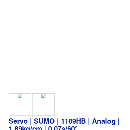
Servo | SUMO | 1109HB | Analog |
1,89kg/cm | 0,07s/60°