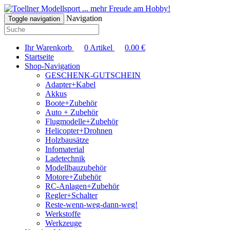
... mehr Freude am Hobby!
Navigation
Toggle navigation
Ihr Warenkorb
0
Artikel
0.00
€
Startseite
Shop-Navigation
GESCHENK-GUTSCHEIN
Adapter+Kabel
Akkus
Boote+Zubehör
Auto + Zubehör
Flugmodelle+Zubehör
Helicopter+Drohnen
Holzbausätze
Infomaterial
Ladetechnik
Modellbauzubehör
Motore+Zubehör
RC-Anlagen+Zubehör
Regler+Schalter
Reste-wenn-weg-dann-weg!
Werkstoffe
Werkzeuge