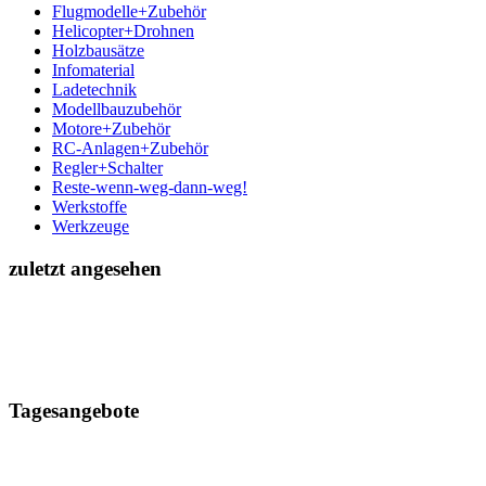
Flugmodelle+Zubehör
Helicopter+Drohnen
Holzbausätze
Infomaterial
Ladetechnik
Modellbauzubehör
Motore+Zubehör
RC-Anlagen+Zubehör
Regler+Schalter
Reste-wenn-weg-dann-weg!
Werkstoffe
Werkzeuge
zuletzt angesehen
Tagesangebote