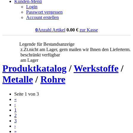
Kunden-Menü
Login
Passwort vergessen
Account erstellen
0
Anzahl Artikel
0.00
€
zur Kasse
Legende für Bestandsanzeige
z.Zt.nicht am Lager, gern mailen wir Ihnen den Lieferterm.
beschränkt verfügbar
am Lager
Produktkatalog
/
Werkstoffe
/
Metalle
/
Rohre
Seite 1 von 3
«
‹
1
2
3
›
»