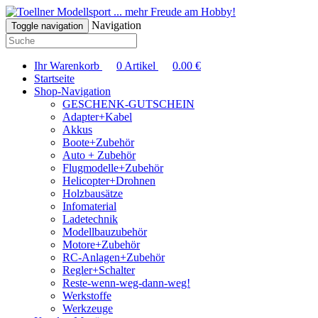
... mehr Freude am Hobby!
Navigation
Toggle navigation
Ihr Warenkorb
0
Artikel
0.00
€
Startseite
Shop-Navigation
GESCHENK-GUTSCHEIN
Adapter+Kabel
Akkus
Boote+Zubehör
Auto + Zubehör
Flugmodelle+Zubehör
Helicopter+Drohnen
Holzbausätze
Infomaterial
Ladetechnik
Modellbauzubehör
Motore+Zubehör
RC-Anlagen+Zubehör
Regler+Schalter
Reste-wenn-weg-dann-weg!
Werkstoffe
Werkzeuge