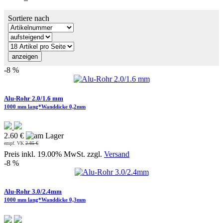
Sortiere nach
-8 %
Alu-Rohr 2.0/1.6 mm
1000 mm lang*Wanddicke 0,2mm
2.60 €
empf. VK
2.85 €
Preis inkl. 19.00% MwSt. zzgl.
Versand
-8 %
Alu-Rohr 3.0/2.4mm
1000 mm lang*Wanddicke 0,3mm