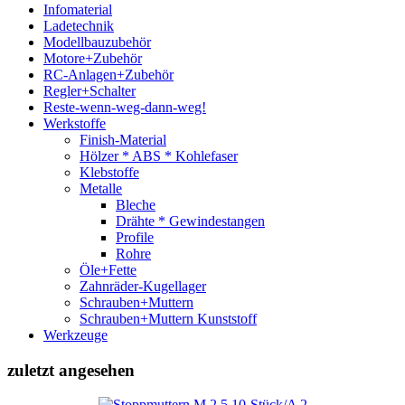
Infomaterial
Ladetechnik
Modellbauzubehör
Motore+Zubehör
RC-Anlagen+Zubehör
Regler+Schalter
Reste-wenn-weg-dann-weg!
Werkstoffe
Finish-Material
Hölzer * ABS * Kohlefaser
Klebstoffe
Metalle
Bleche
Drähte * Gewindestangen
Profile
Rohre
Öle+Fette
Zahnräder-Kugellager
Schrauben+Muttern
Schrauben+Muttern Kunststoff
Werkzeuge
zuletzt angesehen