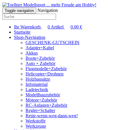
... mehr Freude am Hobby!
Navigation
Toggle navigation
Ihr Warenkorb
0
Artikel
0.00
€
Startseite
Shop-Navigation
GESCHENK-GUTSCHEIN
Adapter+Kabel
Akkus
Boote+Zubehör
Auto + Zubehör
Flugmodelle+Zubehör
Helicopter+Drohnen
Holzbausätze
Infomaterial
Ladetechnik
Modellbauzubehör
Motore+Zubehör
RC-Anlagen+Zubehör
Regler+Schalter
Reste-wenn-weg-dann-weg!
Werkstoffe
Werkzeuge