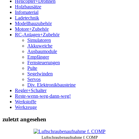
Helicopter+Drohnen
Holzbausätze
Infomaterial
Ladetechnik
Modellbauzubehör
Motore+Zubehör
RC-Anlagen+Zubehör
Simulatoren
Akkuweiche
Ausbaumodule
Empfänger
Fernsteuerungen
Pulte
Segelwinden
Servos
Div. Elektronikbausteine
Regler+Schalter
Reste-wenn-weg-dann-weg!
Werkstoffe
Werkzeuge
zuletzt angesehen
Luftschraubenaufnahme f. COMP