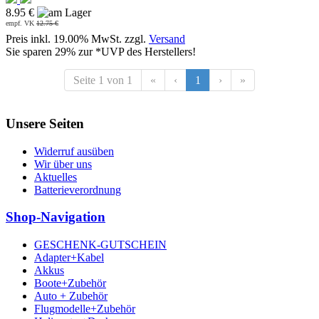
8.95 €
empf. VK
12.75 €
Preis inkl. 19.00% MwSt. zzgl.
Versand
Sie sparen 29% zur *UVP des Herstellers!
Seite 1 von 1
«
‹
1
›
»
Unsere Seiten
Widerruf ausüben
Wir über uns
Aktuelles
Batterieverordnung
Shop-Navigation
GESCHENK-GUTSCHEIN
Adapter+Kabel
Akkus
Boote+Zubehör
Auto + Zubehör
Flugmodelle+Zubehör