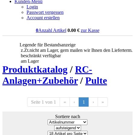
Kunden-Menü
Login
Passwort vergessen
Account erstellen
0
Anzahl Artikel
0.00
€
zur Kasse
Legende für Bestandsanzeige
z.Zt.nicht am Lager, gern mailen wir Ihnen den Lieferterm.
beschränkt verfügbar
am Lager
Produktkatalog
/
RC-
Anlagen+Zubehör
/
Pulte
Seite 1 von 1
«
‹
1
›
»
Sortiere nach