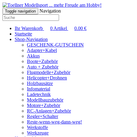
... mehr Freude am Hobby!
Navigation
Toggle navigation
Ihr Warenkorb
0
Artikel
0.00
€
Startseite
Shop-Navigation
GESCHENK-GUTSCHEIN
Adapter+Kabel
Akkus
Boote+Zubehör
Auto + Zubehör
Flugmodelle+Zubehör
Helicopter+Drohnen
Holzbausätze
Infomaterial
Ladetechnik
Modellbauzubehör
Motore+Zubehör
RC-Anlagen+Zubehör
Regler+Schalter
Reste-wenn-weg-dann-weg!
Werkstoffe
Werkzeuge