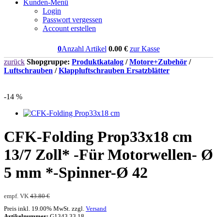
Kunden-Menü
Login
Passwort vergessen
Account erstellen
0
Anzahl Artikel
0.00
€
zur Kasse
zurück
Shopgruppe:
Produktkatalog
/
Motore+Zubehör
/
Luftschrauben
/
Klappluftschrauben Ersatzblätter
-14 %
CFK-Folding Prop33x18 cm
13/7 Zoll* -Für Motorwellen- Ø
5 mm *-Spinner-Ø 42
empf. VK
43.80 €
Preis inkl. 19.00% MwSt. zzgl.
Versand
Artikelnummer:
G1343.33.18