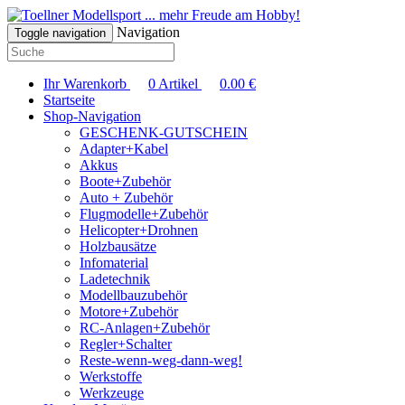
... mehr Freude am Hobby!
Navigation
Toggle navigation
Ihr Warenkorb
0
Artikel
0.00
€
Startseite
Shop-Navigation
GESCHENK-GUTSCHEIN
Adapter+Kabel
Akkus
Boote+Zubehör
Auto + Zubehör
Flugmodelle+Zubehör
Helicopter+Drohnen
Holzbausätze
Infomaterial
Ladetechnik
Modellbauzubehör
Motore+Zubehör
RC-Anlagen+Zubehör
Regler+Schalter
Reste-wenn-weg-dann-weg!
Werkstoffe
Werkzeuge