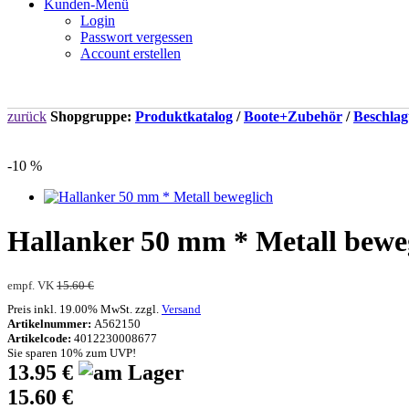
Kunden-Menü
Login
Passwort vergessen
Account erstellen
zurück
Shopgruppe:
Produktkatalog
/
Boote+Zubehör
/
Beschlagt
-10 %
Hallanker 50 mm * Metall bewe
empf. VK
15.60 €
Preis inkl. 19.00% MwSt. zzgl.
Versand
Artikelnummer:
A562150
Artikelcode:
4012230008677
Sie sparen 10% zum UVP!
13.95 €
15.60 €