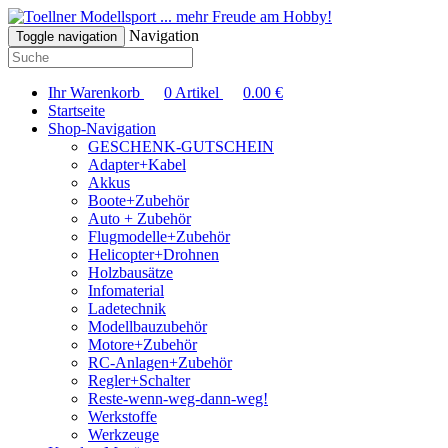
... mehr Freude am Hobby!
Navigation
Toggle navigation
Ihr Warenkorb
0
Artikel
0.00
€
Startseite
Shop-Navigation
GESCHENK-GUTSCHEIN
Adapter+Kabel
Akkus
Boote+Zubehör
Auto + Zubehör
Flugmodelle+Zubehör
Helicopter+Drohnen
Holzbausätze
Infomaterial
Ladetechnik
Modellbauzubehör
Motore+Zubehör
RC-Anlagen+Zubehör
Regler+Schalter
Reste-wenn-weg-dann-weg!
Werkstoffe
Werkzeuge