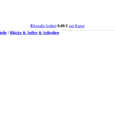
0
Anzahl Artikel
0.00
€
zur Kasse
eile
/
Blöcke & Juffer & Seilrollen