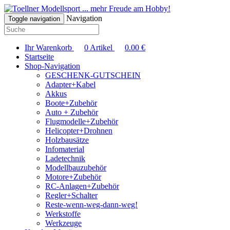
... mehr Freude am Hobby!
Navigation
Toggle navigation
Ihr Warenkorb
0
Artikel
0.00
€
Startseite
Shop-Navigation
GESCHENK-GUTSCHEIN
Adapter+Kabel
Akkus
Boote+Zubehör
Auto + Zubehör
Flugmodelle+Zubehör
Helicopter+Drohnen
Holzbausätze
Infomaterial
Ladetechnik
Modellbauzubehör
Motore+Zubehör
RC-Anlagen+Zubehör
Regler+Schalter
Reste-wenn-weg-dann-weg!
Werkstoffe
Werkzeuge