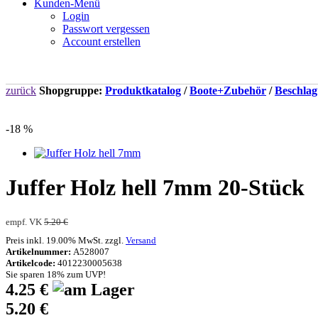
Kunden-Menü
Login
Passwort vergessen
Account erstellen
zurück
Shopgruppe:
Produktkatalog
/
Boote+Zubehör
/
Beschlagt
-18 %
Juffer Holz hell 7mm 20-Stück
empf. VK
5.20 €
Preis inkl. 19.00% MwSt. zzgl.
Versand
Artikelnummer:
A528007
Artikelcode:
4012230005638
Sie sparen 18% zum UVP!
4.25 €
5.20 €