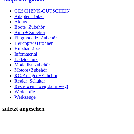
GESCHENK-GUTSCHEIN
Adapter+Kabel
Akkus
Boote+Zubehör
Auto + Zubehör
Flugmodelle+Zubehör
Helicopter+Drohnen
Holzbausätze
Infomaterial
Ladetechnik
Modellbauzubehör
Motore+Zubehör
RC-Anlagen+Zubehör
Regler+Schalter
Reste-wenn-weg-dann-weg!
Werkstoffe
Werkzeuge
zuletzt angesehen