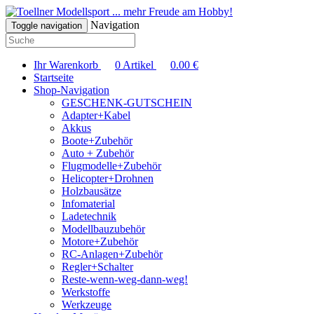
... mehr Freude am Hobby!
Navigation
Toggle navigation
Ihr Warenkorb
0
Artikel
0.00
€
Startseite
Shop-Navigation
GESCHENK-GUTSCHEIN
Adapter+Kabel
Akkus
Boote+Zubehör
Auto + Zubehör
Flugmodelle+Zubehör
Helicopter+Drohnen
Holzbausätze
Infomaterial
Ladetechnik
Modellbauzubehör
Motore+Zubehör
RC-Anlagen+Zubehör
Regler+Schalter
Reste-wenn-weg-dann-weg!
Werkstoffe
Werkzeuge