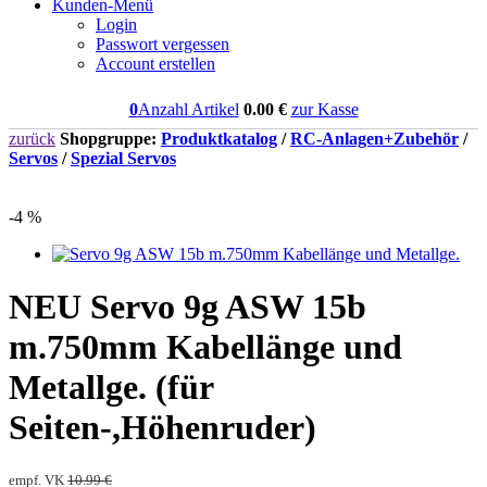
Kunden-Menü
Login
Passwort vergessen
Account erstellen
0
Anzahl Artikel
0.00
€
zur Kasse
zurück
Shopgruppe:
Produktkatalog
/
RC-Anlagen+Zubehör
/
Servos
/
Spezial Servos
-4 %
NEU
Servo 9g ASW 15b
m.750mm Kabellänge und
Metallge. (für
Seiten-,Höhenruder)
empf. VK
10.99 €