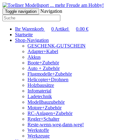
... mehr Freude am Hobby!
Navigation
Toggle navigation
Ihr Warenkorb
0
Artikel
0.00
€
Startseite
Shop-Navigation
GESCHENK-GUTSCHEIN
Adapter+Kabel
Akkus
Boote+Zubehör
Auto + Zubehör
Flugmodelle+Zubehör
Helicopter+Drohnen
Holzbausätze
Infomaterial
Ladetechnik
Modellbauzubehör
Motore+Zubehör
RC-Anlagen+Zubehör
Regler+Schalter
Reste-wenn-weg-dann-weg!
Werkstoffe
Werkzeuge