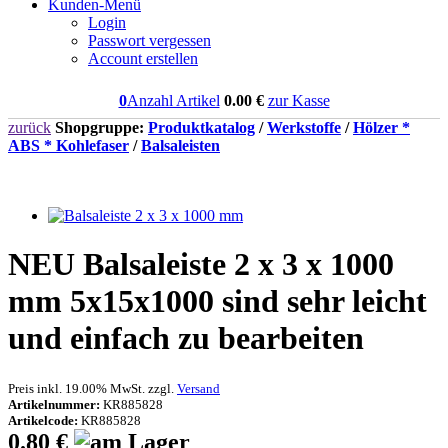
Kunden-Menü
Login
Passwort vergessen
Account erstellen
0
Anzahl Artikel
0.00
€
zur Kasse
zurück
Shopgruppe:
Produktkatalog
/
Werkstoffe
/
Hölzer *
ABS * Kohlefaser
/
Balsaleisten
NEU
Balsaleiste 2 x 3 x 1000
mm 5x15x1000 sind sehr leicht
und einfach zu bearbeiten
Preis inkl. 19.00% MwSt. zzgl.
Versand
Artikelnummer:
KR885828
Artikelcode:
KR885828
0.80 €