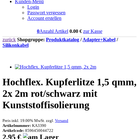
Kunden-Menü
Login
Passwort vergessen
Account erstellen
0
Anzahl Artikel
0.00
€
zur Kasse
zurück
Shopgruppe:
Produktkatalog
/
Adapter+Kabel
/
Silikonkabel
Hochflex. Kupferlitze 1,5 qmm,
2x 2m rot/schwarz mit
Kunststoffisolierung
Preis inkl. 19.00% MwSt. zzgl.
Versand
Artikelnummer:
KA3390
Artikelcode:
8596450044722
2.95 €