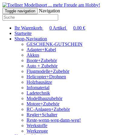
... mehr Freude am Hobby!
Navigation
Toggle navigation
Ihr Warenkorb
0
Artikel
0.00
€
Startseite
Shop-Navigation
GESCHENK-GUTSCHEIN
Adapter+Kabel
Akkus
Boote+Zubehör
Auto + Zubehör
Flugmodelle+Zubehör
Helicopter+Drohnen
Holzbausätze
Infomaterial
Ladetechnik
Modellbauzubehör
Motore+Zubehör
RC-Anlagen+Zubehör
Regler+Schalter
Reste-wenn-weg-dann-weg!
Werkstoffe
Werkzeuge