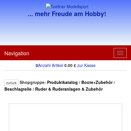
... mehr Freude am Hobby!
Navigation
Toggl
navig
0
Anzahl Artikel
0.00
€
zur Kasse
Shopgruppe:
Produktkatalog
/
Boote+Zubehör
/
zurück
Beschlagteile
/
Ruder & Ruderanlagen & Zubehör