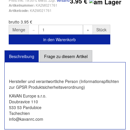
3.95 €
Preis inkl. 19.00% MwSt. zzgl.
Versand
KA2M021761
Artikelnummer:
KA2M021761
Artikelcode:
brutto 3.95 €
Menge
Stück
in den Warenkorb
Beschreibung
Frage zu diesem Artikel
Hersteller und verantwortliche Person (Informationspflichten
zur GPSR Produktsicherheitsverordnung)
KAVAN Europe s.r.o.
Doubravice 110
533 53 Pardubice
Tschechien
info@kavanrc.com