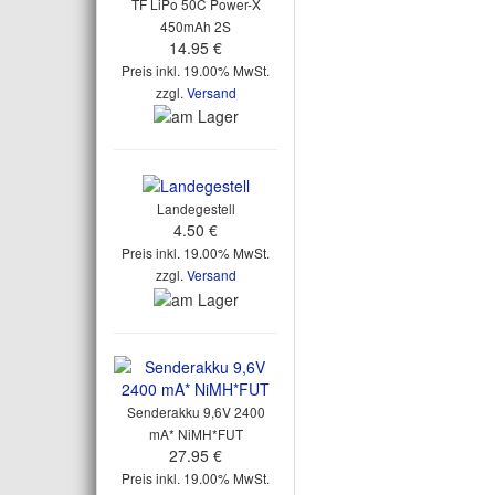
TF LiPo 50C Power-X
450mAh 2S
14.95 €
Preis inkl. 19.00% MwSt.
zzgl.
Versand
Landegestell
4.50 €
Preis inkl. 19.00% MwSt.
zzgl.
Versand
Senderakku 9,6V 2400
mA* NiMH*FUT
27.95 €
Preis inkl. 19.00% MwSt.