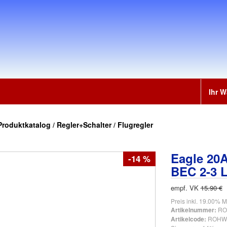
Ihr 
Produktkatalog
/
Regler+Schalter
/
Flugregler
Eagle 20A
-14 %
BEC 2-3 
empf. VK
15.90 €
Preis inkl. 19.00% M
RO
Artikelnummer:
ROHW
Artikelcode: