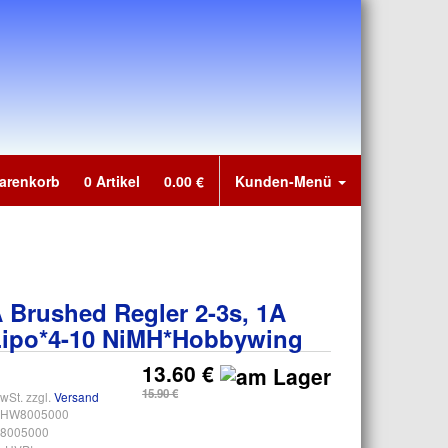
Warenkorb
0
Artikel
0.00
€
Kunden-Menü
 Brushed Regler 2-3s, 1A
Lipo*4-10 NiMH*Hobbywing
13.60 €
15.90 €
wSt. zzgl.
Versand
HW8005000
8005000