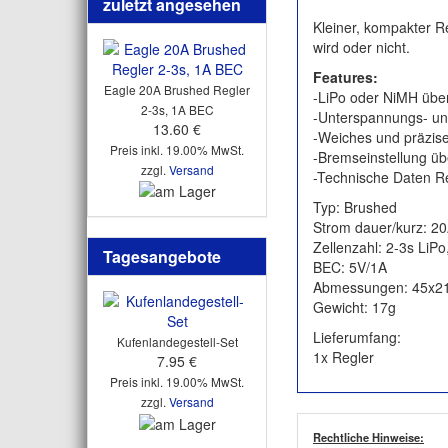
zuletzt angesehen
Kleiner, kompakter R
wird oder nicht.
Features:
Eagle 20A Brushed Regler
-LiPo oder NiMH über
2-3s, 1A BEC
-Unterspannungs- un
13.60 €
-Weiches und präzis
Preis inkl. 19.00% MwSt.
-Bremseinstellung ü
zzgl.
Versand
-Technische Daten Re
Typ: Brushed
Strom dauer/kurz: 2
Zellenzahl: 2-3s LiP
Tagesangebote
BEC: 5V/1A
Abmessungen: 45x
Gewicht: 17g
Lieferumfang:
Kufenlandegestell-Set
1x Regler
7.95 €
Preis inkl. 19.00% MwSt.
zzgl.
Versand
Rechtliche Hinweise: