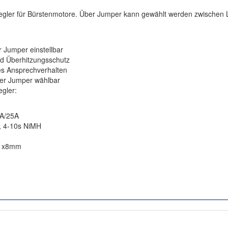
egler für Bürstenmotore. Über Jumper kann gewählt werden zwischen 
 Jumper einstellbar
d Überhitzungsschutz
es Ansprechverhalten
ber Jumper wählbar
gler:
0A/25A
o, 4-10s NiMH
21x8mm