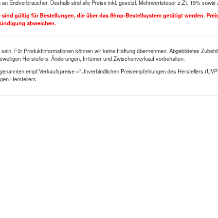
h an Endverbraucher. Deshalb sind alle Preise inkl. gesetzl. Mehrwertsteuer z.Zt. 19% sowie
se sind gültig für Bestellungen, die über das Shop-Bestellsystem getätigt werden. Pre
kündigung abweichen.
 sein. Für Produktinformationen können wir keine Haftung übernehmen. Abgebildetes Zubehör
eweiligen Herstellers. Änderungen, Irrtümer und Zwischenverkauf vorbehalten.
genannten empf.Verkaufspreise ="Unverbindlichen Preisempfehlungen des Herstellers (UVP
gen Herstellers.