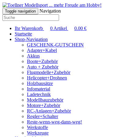
... mehr Freude am Hobby!
Navigation
Toggle navigation
Ihr Warenkorb
0
Artikel
0.00
€
Startseite
Shop-Navigation
GESCHENK-GUTSCHEIN
Adapter+Kabel
Akkus
Boote+Zubehör
Auto + Zubehör
Flugmodelle+Zubehör
Helicopter+Drohnen
Holzbausätze
Infomaterial
Ladetechnik
Modellbauzubehör
Motore+Zubehör
RC-Anlagen+Zubehör
Regler+Schalter
Reste-wenn-weg-dann-weg!
Werkstoffe
Werkzeuge