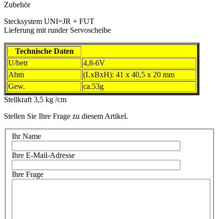
Zubehör
Stecksystem UNI=JR + FUT
Lieferung mit runder Servoscheibe
Technische Daten
U/betr
4,8-6V
Abm
(LxBxH): 41 x 40,5 x 20 mm
Gew.
ca.53g
Stellkraft 3,5 kg /cm
Stellen Sie Ihre Frage zu diesem Artikel.
Ihr Name
Ihre E-Mail-Adresse
Ihre Frage