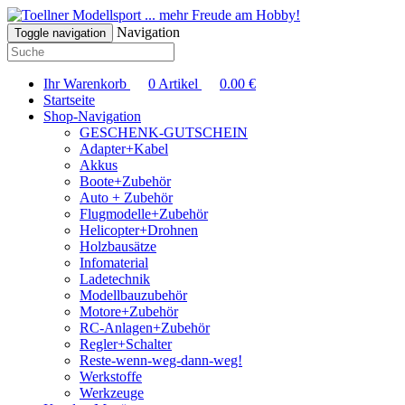
... mehr Freude am Hobby!
Navigation
Toggle navigation
Ihr Warenkorb
0
Artikel
0.00
€
Startseite
Shop-Navigation
GESCHENK-GUTSCHEIN
Adapter+Kabel
Akkus
Boote+Zubehör
Auto + Zubehör
Flugmodelle+Zubehör
Helicopter+Drohnen
Holzbausätze
Infomaterial
Ladetechnik
Modellbauzubehör
Motore+Zubehör
RC-Anlagen+Zubehör
Regler+Schalter
Reste-wenn-weg-dann-weg!
Werkstoffe
Werkzeuge