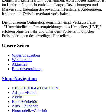
können wir keine Haftung übernehmen. Abgebildetes Zubehör ist
im Lieferumfang nicht enthalten. Logos, Bezeichnungen und
Marken sind Eigentum des jeweiligen Herstellers. Änderungen,
Irrtümer und Zwischenverkauf vorbehalten.
Die in unserem Onlineshop genannten empf.Verkaufspreise
="Unverbindlichen Preisempfehlungen des Herstellers (UVP)"
erfolgen ohne Gewähr und unter dem Vorbehalt möglicher
Preisänderungen des jeweiligen Herstellers.
Unsere Seiten
Widerruf ausüben
Wir über uns
Aktuelles
Batterieverordnung
Shop-Navigation
GESCHENK-GUTSCHEIN
Adapter+Kabel
Akkus
Boote+Zubehör
Auto + Zubehör
Flugmodelle+Zubehör