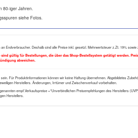
80-iger Jahren.
gsspuren siehe Fotos.
h an Endverbraucher. Deshalb sind alle Preise inkl. gesetzl. Mehrwertsteuer z.Zt. 19% sowie
se sind gültig für Bestellungen, die über das Shop-Bestellsystem getätigt werden. Pre
kündigung abweichen.
 sein. Für Produktinformationen können wir keine Haftung übernehmen. Abgebildetes Zubehör
eweiligen Herstellers. Änderungen, Irrtümer und Zwischenverkauf vorbehalten.
genannten empf.Verkaufspreise ="Unverbindlichen Preisempfehlungen des Herstellers (UVP
gen Herstellers.