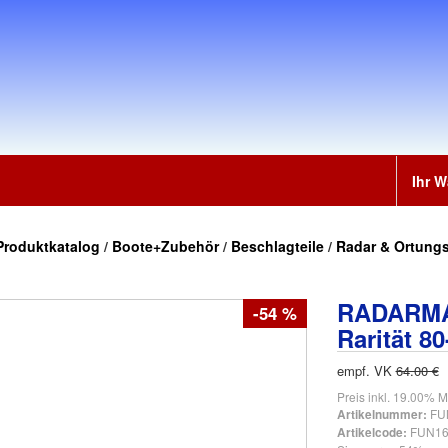
Ihr 
Produktkatalog
/
Boote+Zubehör
/
Beschlagteile
/
Radar & Ortung
RADARMA
-54 %
Rarität 80
empf. VK
64.00 €
Preis inkl. 19.00% M
FU
Artikelnummer:
FUN16
Artikelcode: