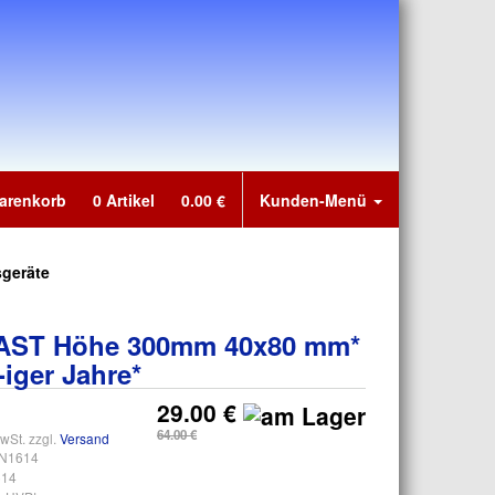
Warenkorb
0
Artikel
0.00
€
Kunden-Menü
sgeräte
ST Höhe 300mm 40x80 mm*
-iger Jahre*
29.00 €
64.00 €
wSt. zzgl.
Versand
N1614
14