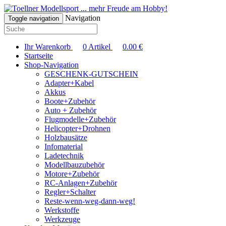
... mehr Freude am Hobby!
Navigation
Toggle navigation
Ihr Warenkorb
0
Artikel
0.00
€
Startseite
Shop-Navigation
GESCHENK-GUTSCHEIN
Adapter+Kabel
Akkus
Boote+Zubehör
Auto + Zubehör
Flugmodelle+Zubehör
Helicopter+Drohnen
Holzbausätze
Infomaterial
Ladetechnik
Modellbauzubehör
Motore+Zubehör
RC-Anlagen+Zubehör
Regler+Schalter
Reste-wenn-weg-dann-weg!
Werkstoffe
Werkzeuge