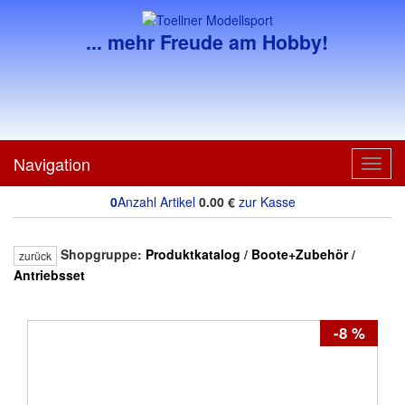
... mehr Freude am Hobby!
Navigation
Toggl
navig
0
Anzahl Artikel
0.00
€
zur Kasse
Shopgruppe:
Produktkatalog
/
Boote+Zubehör
/
zurück
Antriebsset
-8 %