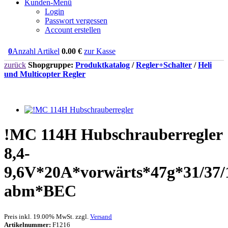
Kunden-Menü
Login
Passwort vergessen
Account erstellen
0
Anzahl Artikel
0.00
€
zur Kasse
zurück
Shopgruppe:
Produktkatalog
/
Regler+Schalter
/
Heli
und Multicopter Regler
!MC 114H Hubschrauberregler
8,4-
9,6V*20A*vorwärts*47g*31/37
abm*BEC
Preis inkl. 19.00% MwSt. zzgl.
Versand
Artikelnummer:
F1216