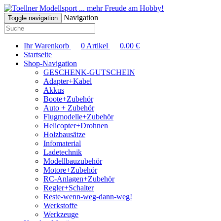
... mehr Freude am Hobby!
Navigation
Toggle navigation
Ihr Warenkorb
0
Artikel
0.00
€
Startseite
Shop-Navigation
GESCHENK-GUTSCHEIN
Adapter+Kabel
Akkus
Boote+Zubehör
Auto + Zubehör
Flugmodelle+Zubehör
Helicopter+Drohnen
Holzbausätze
Infomaterial
Ladetechnik
Modellbauzubehör
Motore+Zubehör
RC-Anlagen+Zubehör
Regler+Schalter
Reste-wenn-weg-dann-weg!
Werkstoffe
Werkzeuge