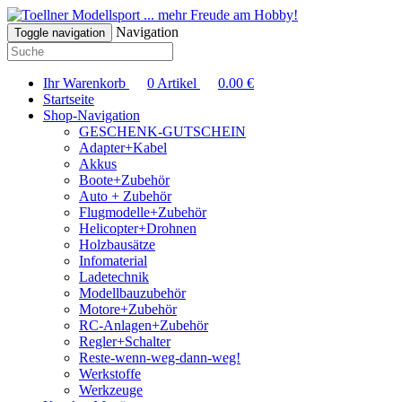
... mehr Freude am Hobby!
Navigation
Toggle navigation
Ihr Warenkorb
0
Artikel
0.00
€
Startseite
Shop-Navigation
GESCHENK-GUTSCHEIN
Adapter+Kabel
Akkus
Boote+Zubehör
Auto + Zubehör
Flugmodelle+Zubehör
Helicopter+Drohnen
Holzbausätze
Infomaterial
Ladetechnik
Modellbauzubehör
Motore+Zubehör
RC-Anlagen+Zubehör
Regler+Schalter
Reste-wenn-weg-dann-weg!
Werkstoffe
Werkzeuge