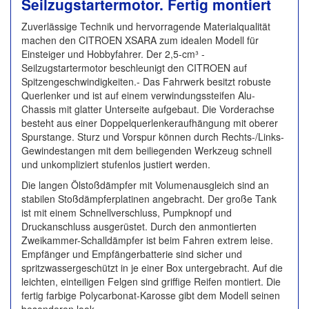
Seilzugstartermotor. Fertig montiert
Zuverlässige Technik und hervorragende Materialqualität
machen den CITROEN XSARA zum idealen Modell für
Einsteiger und Hobbyfahrer. Der 2,5-cm³ -
Seilzugstartermotor beschleunigt den CITROEN auf
Spitzengeschwindigkeiten.- Das Fahrwerk besitzt robuste
Querlenker und ist auf einem verwindungssteifen Alu-
Chassis mit glatter Unterseite aufgebaut. Die Vorderachse
besteht aus einer Doppelquerlenkeraufhängung mit oberer
Spurstange. Sturz und Vorspur können durch Rechts-/Links-
Gewindestangen mit dem beiliegenden Werkzeug schnell
und unkompliziert stufenlos justiert werden.
Die langen Ölstoßdämpfer mit Volumenausgleich sind an
stabilen Stoßdämpferplatinen angebracht. Der große Tank
ist mit einem Schnellverschluss, Pumpknopf und
Druckanschluss ausgerüstet. Durch den anmontierten
Zweikammer-Schalldämpfer ist beim Fahren extrem leise.
Empfänger und Empfängerbatterie sind sicher und
spritzwassergeschützt in je einer Box untergebracht. Auf die
leichten, einteiligen Felgen sind griffige Reifen montiert. Die
fertig farbige Polycarbonat-Karosse gibt dem Modell seinen