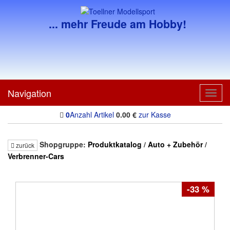
... mehr Freude am Hobby!
Navigation
Toggl
navig
0
Anzahl Artikel
0.00
€
zur Kasse
Shopgruppe:
Produktkatalog
/
Auto + Zubehör
/
zurück
Verbrenner-Cars
-33 %