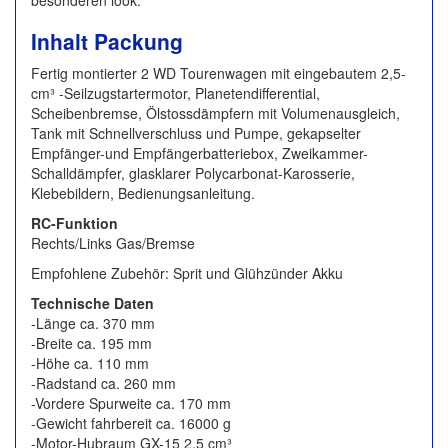
besonderen look.
Inhalt Packung
Fertig montierter 2 WD Tourenwagen mit eingebautem 2,5-
cm³ -Seilzugstartermotor, Planetendifferential,
Scheibenbremse, Ölstossdämpfern mit Volumenausgleich,
Tank mit Schnellverschluss und Pumpe, gekapselter
Empfänger-und Empfängerbatteriebox, Zweikammer-
Schalldämpfer, glasklarer Polycarbonat-Karosserie,
Klebebildern, Bedienungsanleitung.
RC-Funktion
Rechts/Links Gas/Bremse
Empfohlene Zubehör: Sprit und Glühzünder Akku
Technische Daten
-Länge ca. 370 mm
-Breite ca. 195 mm
-Höhe ca. 110 mm
-Radstand ca. 260 mm
-Vordere Spurweite ca. 170 mm
-Gewicht fahrbereit ca. 16000 g
-Motor-Hubraum GX-15 2,5 cm³