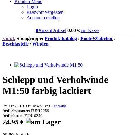
Kunden-Menü
Login
Passwort vergessen
Account erstellen
0
Anzahl Artikel
0.00
€
zur Kasse
zurück
Shopgruppe:
Produktkatalog
/
Boote+Zubehör
/
Beschlagteile
/
Winden
Schlepp und Verholwinde
M1:50 farbig lackiert
Preis inkl. 19.00% MwSt. zzgl.
Versand
Artikelnummer:
FUN10259
Artikelcode:
FUN10259
24.95 €
brutto 24.95 €