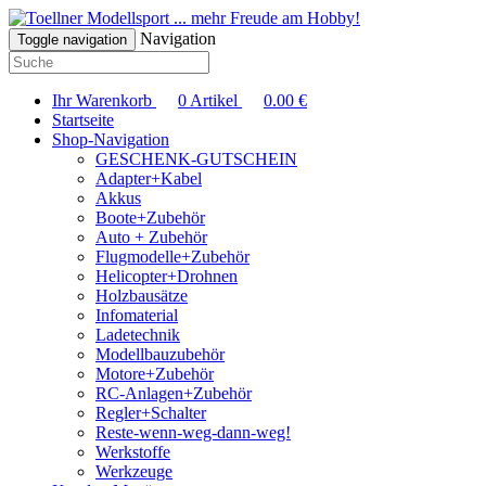
... mehr Freude am Hobby!
Navigation
Toggle navigation
Ihr Warenkorb
0
Artikel
0.00
€
Startseite
Shop-Navigation
GESCHENK-GUTSCHEIN
Adapter+Kabel
Akkus
Boote+Zubehör
Auto + Zubehör
Flugmodelle+Zubehör
Helicopter+Drohnen
Holzbausätze
Infomaterial
Ladetechnik
Modellbauzubehör
Motore+Zubehör
RC-Anlagen+Zubehör
Regler+Schalter
Reste-wenn-weg-dann-weg!
Werkstoffe
Werkzeuge